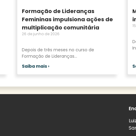
Formação de Lideranças
M
Femininas impulsiona ações de
i
1
multiplicação comunitária
26 de junho de 2026
D
I
Depois de três meses no curso de
Formação de Lideranças
Saiba mais ›
S
En
Lui
San