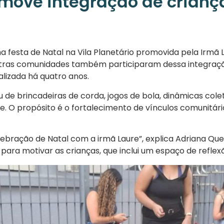
omove integração de crian
a festa de Natal na Vila Planetário promovida pela Irmã 
outras comunidades também participaram dessa integraçã
alizada há quatro anos.
u de brincadeiras de corda, jogos de bola, dinâmicas cole
. O propósito é o fortalecimento de vínculos comunitári
ebração de Natal com a irmã Laure”, explica Adriana Queir
a motivar as crianças, que inclui um espaço de reflexã