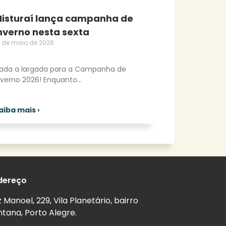
isturaí lança campanha de
nverno nesta sexta
5 de maio de 2026
ada a largada para a Campanha de
nverno 2026! Enquanto
aiba mais ›
dereço
z Manoel, 229, Vila Planetário, bairro
tana, Porto Alegre.